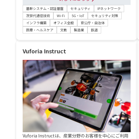
基幹システム・認証基盤
セキュリティ
IPネットワーク
次世代通信技術
Wi-Fi
5G・IoT
セキュリティ対策
インフラ構築
オフィス全般
官公庁・自治体
医療・ヘルスケア
文教
製造業
鉄道
Vuforia Instruct
Vuforia Instructは、産業分野のお客様を中心にご利用