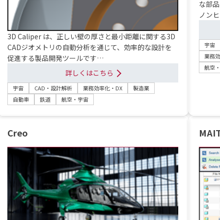
な部品
ノンヒ
3D Caliper は、正しい壁の厚さと最小距離に関する3D
宇宙
CADジオメトリの自動分析を通じて、効率的な設計を
業務効
促進する製品開発ツールです…
航空
詳しくはこちら
宇宙
CAD・設計解析
業務効率化・DX
製造業
自動車
鉄道
航空・宇宙
Creo
MAIT