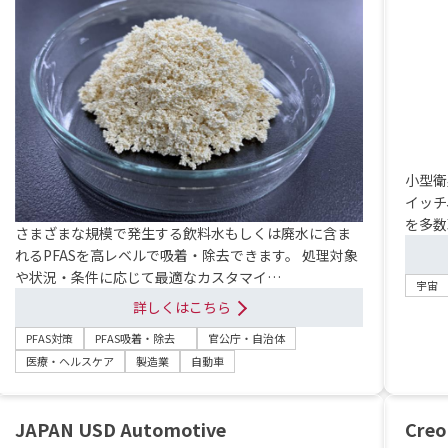
小型衛
イッチ
を多数
さまざまな規模で発生する飲料水もしくは廃水に含ま
れるPFASを高レベルで吸着・除去できます。 処理対象
や状況・条件に応じて最適なカスタマイ…
宇宙
詳しくはこちら
PFAS対策
PFAS吸着・除去
官公庁・自治体
医療・ヘルスケア
製造業
自動車
JAPAN USD Automotive
Creo 