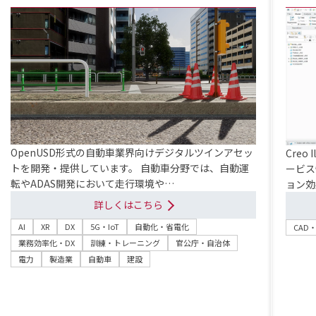
OpenUSD形式の自動車業界向けデジタルツインアセッ
Creo
トを開発・提供しています。 自動車分野では、自動運
ービス
転やADAS開発において走行環境や…
ョン効
詳しくはこちら
AI
XR
DX
5G・IoT
自動化・省電化
CAD
業務効率化・DX
訓練・トレーニング
官公庁・自治体
電力
製造業
自動車
建設