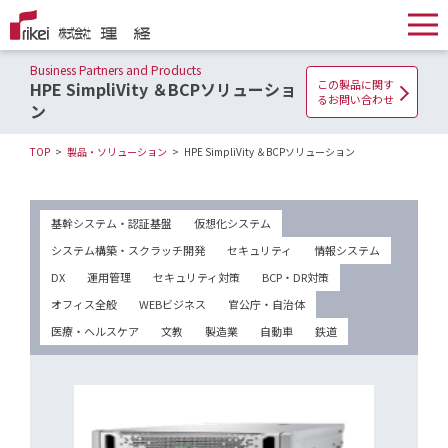
Business Partners and Products
この製品に関す
HPE SimpliVity ＆BCPソリューショ
るお問い合わせ
ン
TOP
製品・ソリューション
HPE SimpliVity ＆BCPソリューション
基幹システム・認証基盤
仮想化システム
システム構築・スクラッチ開発
セキュリティ
情報システム
DX
運用管理
セキュリティ対策
BCP・DR対策
オフィス全般
WEBビジネス
官公庁・自治体
医療・ヘルスケア
文教
製造業
自動車
鉄道