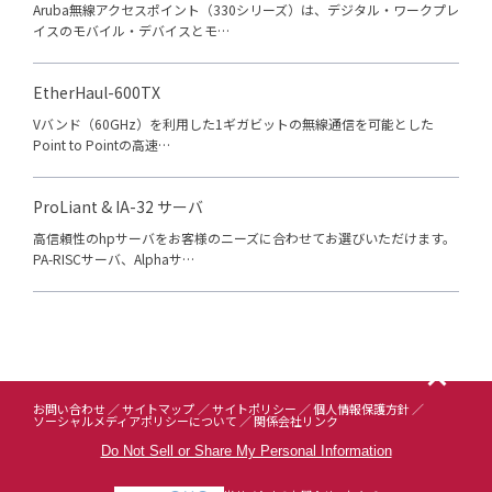
Aruba無線アクセスポイント（330シリーズ）は、デジタル・ワークプレ
イスのモバイル・デバイスとモ…
EtherHaul-600TX
Vバンド（60GHz）を利用した1ギガビットの無線通信を可能とした
Point to Pointの高速…
ProLiant & IA-32 サーバ
高信頼性のhpサーバをお客様のニーズに合わせてお選びいただけます。
PA-RISCサーバ、Alphaサ…
お問い合わせ
サイトマップ
サイトポリシー
個人情報保護方針
ソーシャルメディアポリシーについて
関係会社リンク
Do Not Sell or Share My Personal Information