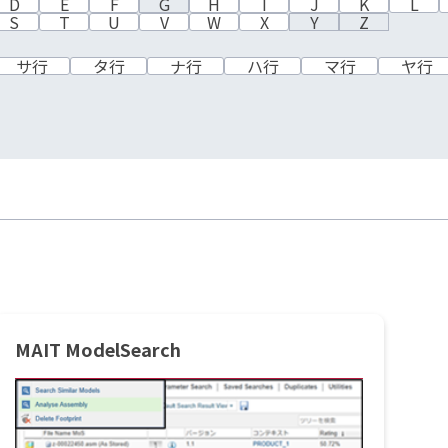
D
E
F
G
H
I
J
K
L
S
T
U
V
W
X
Y
Z
サ行
タ行
ナ行
ハ行
マ行
ヤ行
MAIT ModelSearch