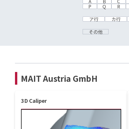
A
B
C
P
Q
R
ア行
カ行
その他
MAIT Austria GmbH
3D Caliper