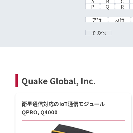
A
B
C
P
Q
R
ア行
カ行
その他
Quake Global, Inc.
衛星通信対応のIoT通信モジュール
QPRO, Q4000