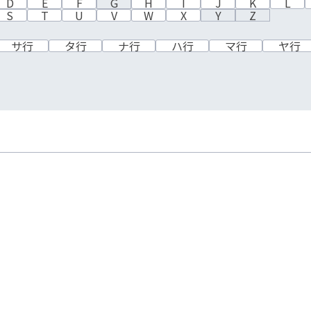
D
E
F
G
H
I
J
K
L
S
T
U
V
W
X
Y
Z
サ行
タ行
ナ行
ハ行
マ行
ヤ行