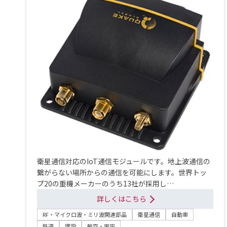
衛星通信対応のIoT通信モジュールです。地上波通信の
繋がらない場所からの通信を可能にします。世界トッ
プ20の重機メーカーのうち13社が採用し…
詳しくはこちら
RF・マイクロ波・ミリ波関連部品
衛星通信
自動車
鉄道
建設
航空・宇宙