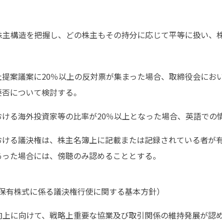
株主構造を把握し、どの株主もその持分に応じて平等に扱い、
社提案議案に20％以上の反対票が集まった場合、取締役会にお
要否について検討する。
おける海外投資家等の比率が20％以上となった場合、英語での
おける議決権は、株主名簿上に記載または記録されている者が
あった場合には、傍聴のみ認めることとする。
保有株式に係る議決権行使に関する基本方針）
向上に向けて、戦略上重要な協業及び取引関係の維持発展が認