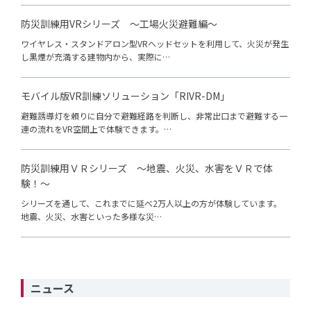
防災訓練用VRシリーズ ～工場火災避難編～
ワイヤレス・スタンドアロン型VRヘッドセットを利用して、火災が発生
し黒煙が充満する建物内から、実際に…
モバイル版VR訓練ソリューション「RIVR-DM」
避難誘導灯を頼りに自分で避難経路を判断し、非常出口まで避難する一
連の流れをVR空間上で体験できます。…
防災訓練用ＶＲシリーズ ～地震、火災、水害をＶＲで体
験！～
シリーズを通して、これまでに延べ2万人以上の方が体験しています。
地震、火災、水害といった多様な災…
ニュース