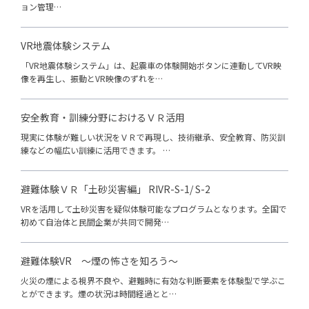
ョン管理…
VR地震体験システム
「VR地震体験システム」は、起震車の体験開始ボタンに連動してVR映
像を再生し、振動とVR映像のずれを…
安全教育・訓練分野におけるＶＲ活用
現実に体験が難しい状況をＶＲで再現し、技術継承、安全教育、防災訓
練などの幅広い訓練に活用できます。 …
避難体験ＶＲ「土砂災害編」 RIVR-S-1/ S-2
VRを活用して土砂災害を疑似体験可能なプログラムとなります。全国で
初めて自治体と民間企業が共同で開発…
避難体験VR ～煙の怖さを知ろう～
火災の煙による視界不良や、避難時に有効な判断要素を体験型で学ぶこ
とができます。煙の状況は時間経過とと…