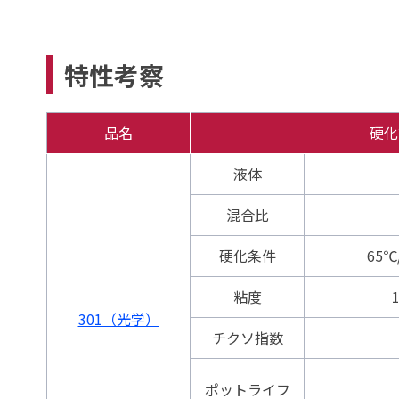
特性考察
品名
硬化
液体
混合比
硬化条件
65
粘度
301（光学）
チクソ指数
ポットライフ