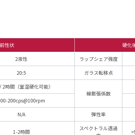
前性状
硬化
2液性
ラップシェア強度
20:5
ガラス転移点
℃/ 2時間（室温硬化可能）
線膨張係数
100-200cps@100rpm
N/A
弾性率
スペクトラル透過
1-2時間
>