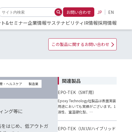
お問い合わせ
JP
EN
ント&セミナー
企業情報
サステナビリティ
IR情報
採用情報
この製品に関するお問い合わせ
関連製品
療・ヘルスケア
製造業
EPO-TEK（SMT用）
Epoxy Technology社製品は表面実装
用途においても実績がございます。1
ティング等に
液性、室温硬化型、…
品をはじめ、低アウトガ
EPO-TEK（UV.UVハイブリッド