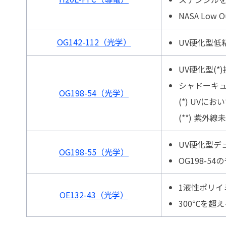
NASA Low O
OG142-112（光学）
UV硬化型低
UV硬化型(*
シャドーキュア
OG198-54（光学）
(*) UVに
(**) 紫
UV硬化型デ
OG198-55（光学）
OG198-5
1液性ポリイ
OE132-43（光学）
300℃を超