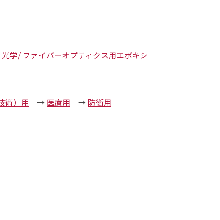
→
光学/ ファイバーオプティクス用エポキシ
装技術）用
→
医療用
→
防衛用