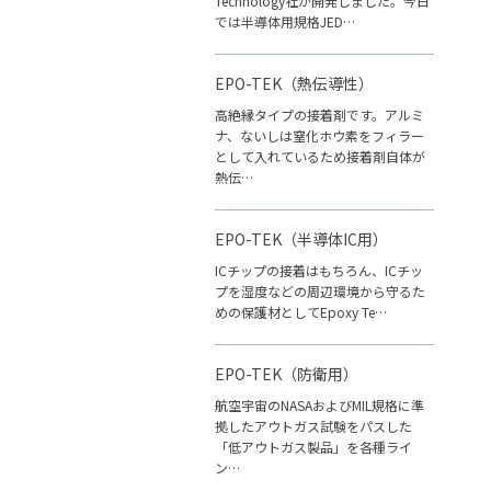
Technology社が開発しました。今日
では半導体用規格JED…
EPO-TEK（熱伝導性）
高絶縁タイプの接着剤です。アルミ
ナ、ないしは窒化ホウ素をフィラー
として入れているため接着剤自体が
熱伝…
EPO-TEK（半導体IC用）
ICチップの接着はもちろん、ICチッ
プを湿度などの周辺環境から守るた
めの保護材としてEpoxy Te…
EPO-TEK（防衛用）
航空宇宙のNASAおよびMIL規格に準
拠したアウトガス試験をパスした
「低アウトガス製品」を各種ライ
ン…