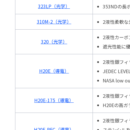
323LP（光学）
353NDの
310M-2（光学）
2液性柔軟な
2液性カーボ
320（光学）
遮光性能に
2液性銀フィ
H20E（導電）
JEDEC LEVE
NASA low ou
2液性銀フィ
H20E-175（導電）
H20Eの高
2液性銀フィ
H20E-PFC（導電）
ステンシル