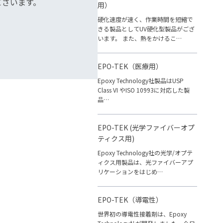
ございます。
用）
硬化速度が速く、作業時間を短縮で
きる製品としてUV硬化型製品がござ
います。 また、熱をかけるこ…
EPO-TEK（医療用）
Epoxy Technology社製品はUSP
Class VI やISO 10993に対応した製
品…
EPO-TEK (光学ファイバーオプ
ティクス用)
Epoxy Technology社の光学/オプテ
ィクス用製品は、光ファイバーアプ
リケーションをはじめ…
EPO-TEK（導電性）
世界初の導電性接着剤は、Epoxy