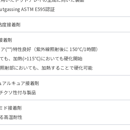
utgassing ASTM E595認証
粘度接着剤
)接着剤
(**)特性良好（紫外線照射後に 150℃/1時間）
おいても、加熱(>115℃)においても硬化開始
外線未照射部においても、加熱することで硬化可能
ュアルキュア接着剤
4のチクソ性付与製品
ミド接着剤
える高温耐性