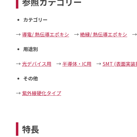
参照カテゴリー
カテゴリー
→
導電/ 熱伝導エポキシ
→
絶縁/ 熱伝導エポキシ
用途別
→
光デバイス用
→
半導体・IC用
→
SMT (表面実
その他
→
紫外線硬化タイプ
特長