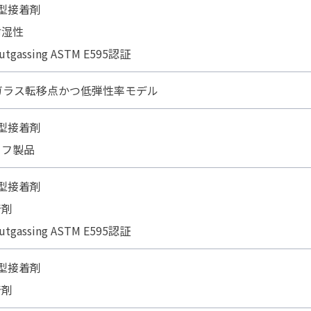
型接着剤
耐湿性
utgassing ASTM E595認証
高ガラス転移点かつ低弾性率モデル
型接着剤
イフ製品
型接着剤
着剤
utgassing ASTM E595認証
型接着剤
着剤