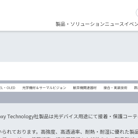
製品・ソリューション
ニュース
イベ
EL・OLED
光学機材＆サーマルビジョン
航空機関連器材
接合・実装技術
医
poxy Technology社製品は光デバイス用途にて接着・保護コー
いられております。高強度、高透過率、耐熱・耐湿に優れた製