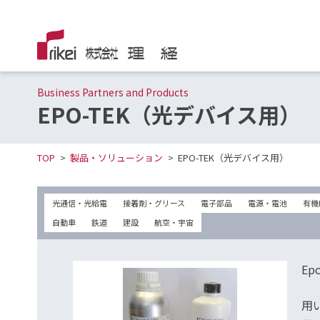
Business Partners and Products
EPO-TEK（光デバイス用）
TOP
製品・ソリューション
EPO-TEK（光デバイス用）
光通信・光給電
接着剤・グリース
電子部品
電源・電池
有機
自動車
鉄道
建設
航空・宇宙
E
用