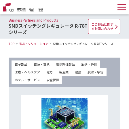
Business Partners and Products
この製品に関す
SMDスイッチングレギュレータ R-78T
るお問い合わせ
シリーズ
TOP
製品・ソリューション
SMDスイッチングレギュレータ R-78Tシリーズ
電子部品
電源・電池
高信頼性部品
放送・通信
医療・ヘルスケア
電力
製造業
建設
航空・宇宙
ホテル・サービス
安全保障