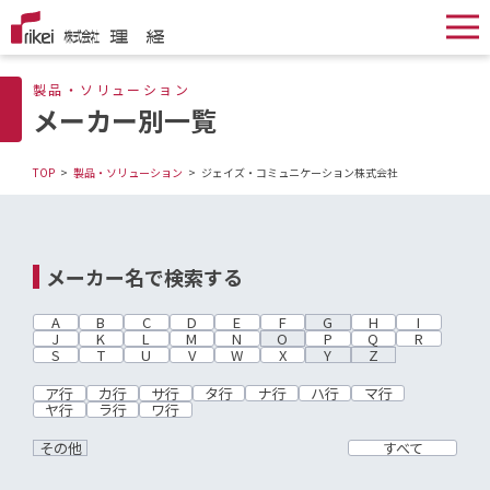
製品・ソリューション
メーカー別一覧
TOP
製品・ソリューション
ジェイズ・コミュニケーション株式会社
メーカー名で検索する
A
B
C
D
E
F
G
H
I
J
K
L
M
N
O
P
Q
R
S
T
U
V
W
X
Y
Z
ア行
カ行
サ行
タ行
ナ行
ハ行
マ行
ヤ行
ラ行
ワ行
その他
すべて