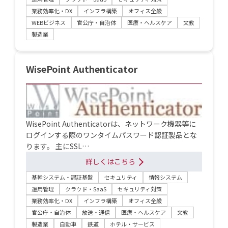
業務効率化・DX
インフラ構築
オフィス全般
WEBビジネス
官公庁・自治体
医療・ヘルスケア
文教
製造業
WisePoint Authenticator
WisePoint Authenticatorは、ネットワーク機器等に
ログインする際のワンタイムパスワード認証製品とな
ります。 主にSSL…
詳しくはこちら
基幹システム・認証基盤
セキュリティ
情報システム
運用管理
クラウド・SaaS
セキュリティ対策
業務効率化・DX
インフラ構築
オフィス全般
官公庁・自治体
放送・通信
医療・ヘルスケア
文教
製造業
自動車
鉄道
ホテル・サービス