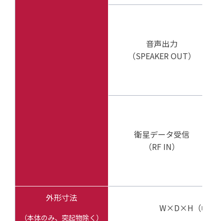
音声出力
（SPEAKER OUT）
衛星データ受信
（RF IN）
外形寸法
W×D×H（幅×
（本体のみ、突起物除く）