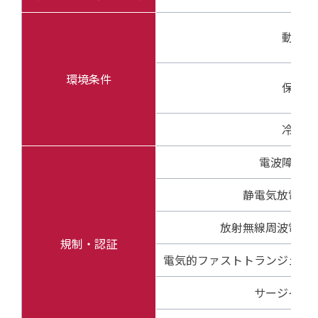
動作環
環境条件
保存環
冷却方
電波障害自
静電気放電イ
放射無線周波電磁
規制・認証
電気的ファストトランジェン
サージイミ