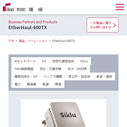
Business Partners and Products
この製品に関す
EtherHaul-600TX
るお問い合わせ
TOP
製品・ソリューション
EtherHaul-600TX
IPネットワーク
DX
次世代通信技術
SDGs
FWA無線機器
防災・災害対策
BCP・DR対策
業務効率化・DX
インフラ構築
官公庁・自治体
放送・通信
電力
製造業
鉄道
建設