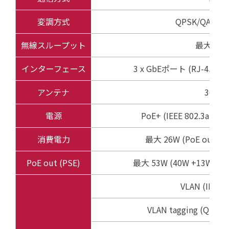
変調方式
QPSK/QAM16
無線スループット
最大1Gb
インターフェース
3 x GbEポート (RJ-45、10
アンテナ
36dBi
電源
PoE+ (IEEE 802.3at
消費電力
最大 26W (PoE out
PoE out (PSE)
最大 53W (40W +13W、ま
VLAN (IEEE8
VLAN tagging (Q in 