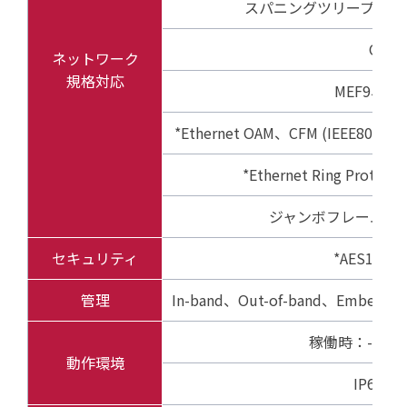
スパニングツリープロトコル (
QoS
ネットワーク
規格対応
MEF9、14
*Ethernet OAM、CFM (IEEE802.1ag/
*Ethernet Ring Protecti
ジャンボフレーム対応 
セキュリティ
*AES128
管理
In-band、Out-of-band、Embedde
稼働時：-45℃
動作環境
IP67準