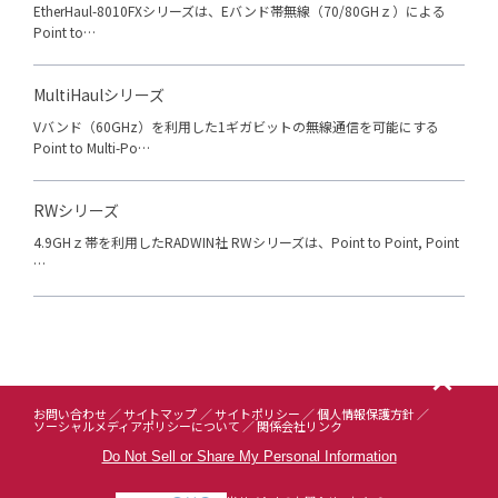
EtherHaul-8010FXシリーズは、Eバンド帯無線（70/80GHｚ）による
Point to…
MultiHaulシリーズ
Vバンド（60GHz）を利用した1ギガビットの無線通信を可能にする
Point to Multi-Po…
RWシリーズ
4.9GHｚ帯を利用したRADWIN社 RWシリーズは、Point to Point, Point
…
お問い合わせ
サイトマップ
サイトポリシー
個人情報保護方針
ソーシャルメディアポリシーについて
関係会社リンク
Do Not Sell or Share My Personal Information