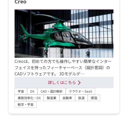
Creo
Creoは、初めての方でも操作しやすい簡単なインター
フェイスを持ったフィーチャーベース（設計意図）の
CADソフトウェアです。 3Dモデルデ…
詳しくはこちら
宇宙
DX
CAD・設計解析
クラウド・SaaS
業務効率化・DX
製造業
自動車
鉄道
建設
航空・宇宙