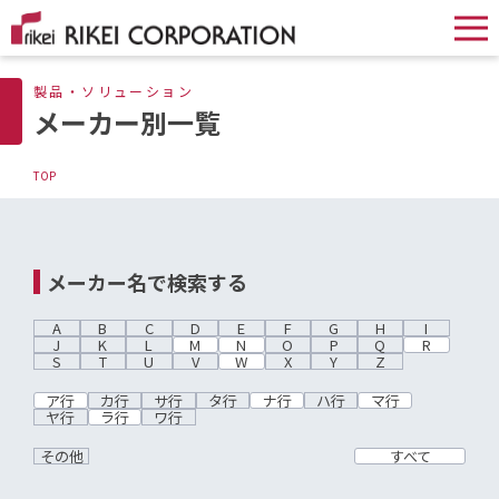
製品・ソリューション
メーカー別一覧
TOP
メーカー名で検索する
A
B
C
D
E
F
G
H
I
J
K
L
M
N
O
P
Q
R
S
T
U
V
W
X
Y
Z
ア行
カ行
サ行
タ行
ナ行
ハ行
マ行
ヤ行
ラ行
ワ行
その他
すべて