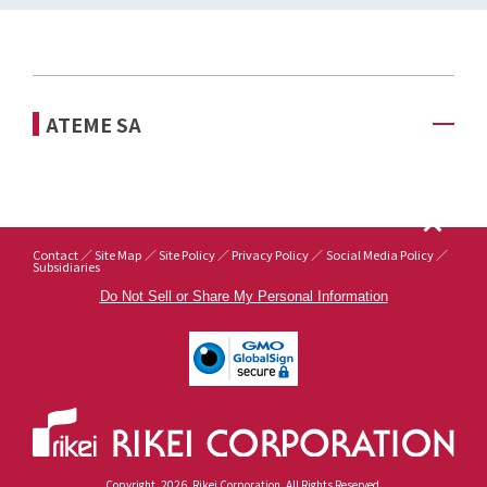
ATEME SA
Contact
Site Map
Site Policy
Privacy Policy
Social Media Policy
Subsidiaries
Do Not Sell or Share My Personal Information
Copyright
2026
Rikei Corporation. All Rights Reserved.