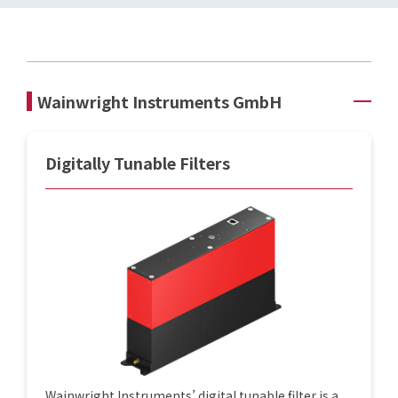
Wainwright Instruments GmbH
Digitally Tunable Filters
Wainwright Instruments’ digital tunable filter is a