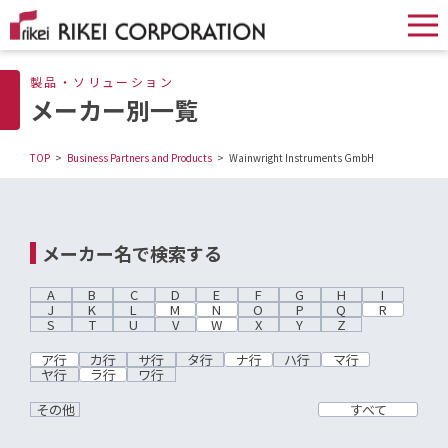
製品・ソリューション
メーカー別一覧
TOP
Business Partners and Products
Wainwright Instruments GmbH
メーカー名で検索する
A
B
C
D
E
F
G
H
I
J
K
L
M
N
O
P
Q
R
S
T
U
V
W
X
Y
Z
ア行
カ行
サ行
タ行
ナ行
ハ行
マ行
ヤ行
ラ行
ワ行
その他
すべて