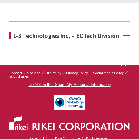
L-3 Technologies Inc, – EOTech Division
Contact
Site Map
Site Policy
Privacy Policy
Social Media Policy
Subsidiaries
Do Not Sell or Share My Personal Information
Copyright
2026
Rikei Corporation. All Rights Reserved.