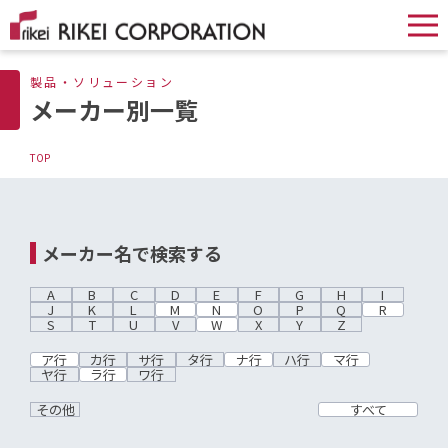
製品・ソリューション
メーカー別一覧
TOP
メーカー名で検索する
A
B
C
D
E
F
G
H
I
J
K
L
M
N
O
P
Q
R
S
T
U
V
W
X
Y
Z
ア行
カ行
サ行
タ行
ナ行
ハ行
マ行
ヤ行
ラ行
ワ行
その他
すべて