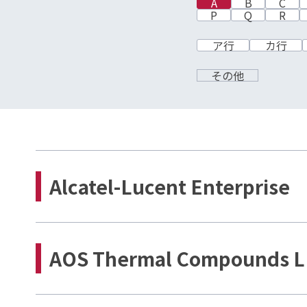
A
B
C
P
Q
R
ア行
カ行
その他
Alcatel-Lucent Enterprise
AOS Thermal Compounds L