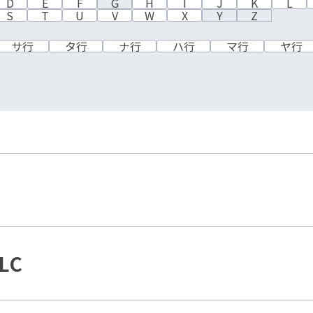
D
E
F
G
H
I
J
K
L
S
T
U
V
W
X
Y
Z
サ行
タ行
ナ行
ハ行
マ行
ヤ行
LC