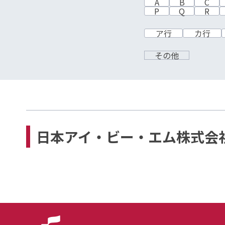
A
B
C
P
Q
R
ア行
カ行
その他
日本アイ・ビー・エム株式会