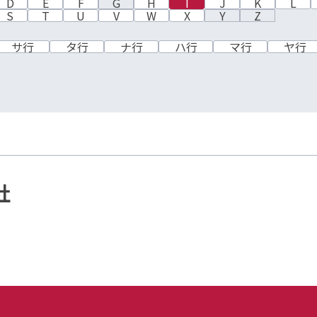
D
E
F
G
H
I
J
K
L
S
T
U
V
W
X
Y
Z
サ行
タ行
ナ行
ハ行
マ行
ヤ行
社