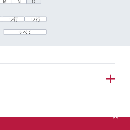
M
N
O
ラ行
ワ行
すべて