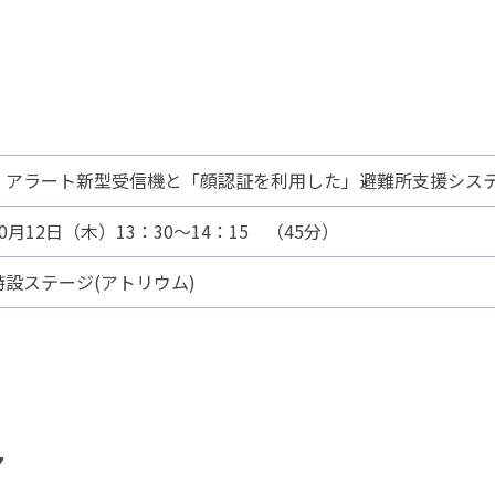
Ｊアラート新型受信機と「顔認証を利用した」避難所支援シス
10月12日（木）13：30～14：15 （45分）
特設ステージ(アトリウム)
7