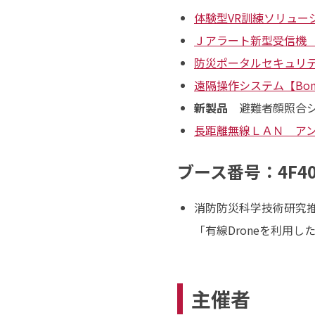
体験型VR訓練ソリュー
Ｊアラート新型受信機 M
防災ポータルセキュリティ強化
遠隔操作システム【Bom
新製品
避難者顔照合シ
長距離無線ＬＡＮ ア
ブース番号：4F4
消防防災科学技術研究
「有線Droneを利用
主催者