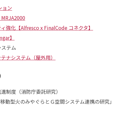
ション
RJA2000
【Alfresco x FinalCode コネクタ】
gar】
ステム
ンテナシステム（屋外用）
0
推進制度（消防庁委託研究）
した移動型火のみやぐらとＧ空間システム連携の研究」