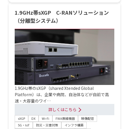
1.9GHz帯sXGP C-RANソリューション
（分離型システム）
1.9GHz帯のsXGP（shared Xtended Global
Platform）は、企業や病院、自治体などが自前で高
速・大容量のワイ…
詳しくはこちら
sXGP
DX
Wi-Fi
FWA無線機器
映像配信
5G・IoT
防災・災害対策
インフラ構築