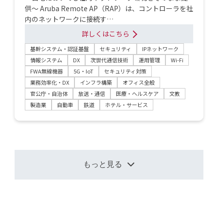
供～ Aruba Remote AP（RAP）は、コントローラを社
内のネットワークに接続す…
詳しくはこちら
基幹システム・認証基盤
セキュリティ
IPネットワーク
情報システム
DX
次世代通信技術
運用管理
Wi-Fi
FWA無線機器
5G・IoT
セキュリティ対策
業務効率化・DX
インフラ構築
オフィス全般
官公庁・自治体
放送・通信
医療・ヘルスケア
文教
製造業
自動車
鉄道
ホテル・サービス
もっと見る