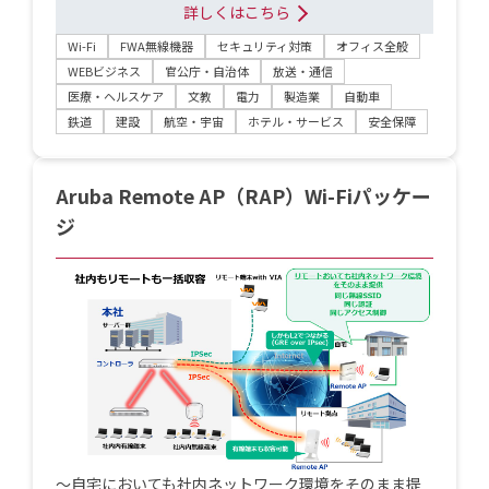
詳しくはこちら
Wi-Fi
FWA無線機器
セキュリティ対策
オフィス全般
WEBビジネス
官公庁・自治体
放送・通信
医療・ヘルスケア
文教
電力
製造業
自動車
鉄道
建設
航空・宇宙
ホテル・サービス
安全保障
Aruba Remote AP（RAP）Wi-Fiパッケー
ジ
～自宅においても社内ネットワーク環境をそのまま提