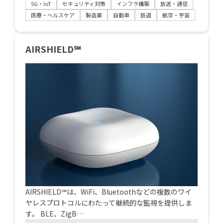
5G・IoT
セキュリティ対策
インフラ構築
放送・通信
医療・ヘルスケア
製造業
自動車
鉄道
航空・宇宙
AIRSHIELD℠
AIRSHIELD℠は、WiFi、Bluetoothなどの複数のワイ
ヤレスプロトコルにわたって継続的な監視を提供しま
す。 BLE、ZigB…