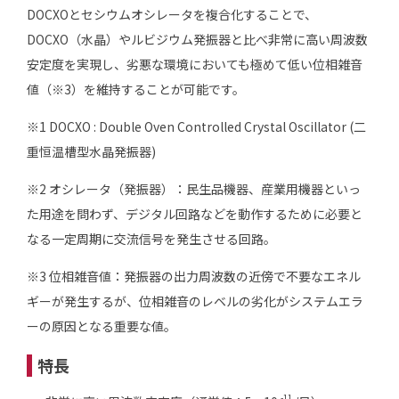
DOCXOとセシウムオシレータを複合化することで、
DOCXO（水晶）やルビジウム発振器と比べ非常に高い周波数
安定度を実現し、劣悪な環境においても極めて低い位相雑音
値（※3）を維持することが可能です。
※1 DOCXO : Double Oven Controlled Crystal Oscillator (二
重恒温槽型水晶発振器)
※2 オシレータ（発振器）：民生品機器、産業用機器といっ
た用途を問わず、デジタル回路などを動作するために必要と
なる一定周期に交流信号を発生させる回路。
※3 位相雑音値：発振器の出力周波数の近傍で不要なエネル
ギーが発生するが、位相雑音のレベルの劣化がシステムエラ
ーの原因となる重要な値。
特長
-11