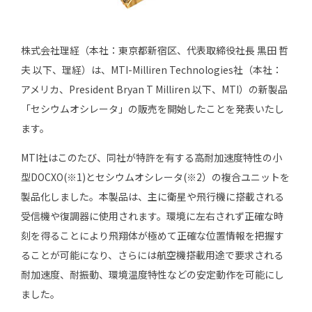
株式会社理経（本社：東京都新宿区、代表取締役社長 黒田 哲
夫 以下、理経）は、MTI-Milliren Technologies社（本社：
アメリカ、President Bryan T Milliren 以下、MTI）の新製品
「セシウムオシレータ」の販売を開始したことを発表いたし
ます。
MTI社はこのたび、同社が特許を有する高耐加速度特性の小
型DOCXO(※1)とセシウムオシレータ(※2）の複合ユニットを
製品化しました。本製品は、主に衛星や飛行機に搭載される
受信機や復調器に使用されます。環境に左右されず正確な時
刻を得ることにより飛翔体が極めて正確な位置情報を把握す
ることが可能になり、さらには航空機搭載用途で要求される
耐加速度、耐振動、環境温度特性などの安定動作を可能にし
ました。