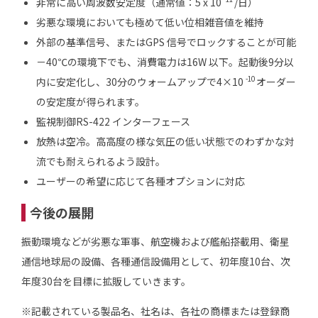
非常に高い周波数安定度（通常値：5 x 10
/日）
劣悪な環境においても極めて低い位相雑音値を維持
外部の基準信号、またはGPS 信号でロックすることが可能
－40℃の環境下でも、消費電力は16W 以下。起動後9分以
-10
内に安定化し、30分のウォームアップで4×10
オーダー
の安定度が得られます。
監視制御RS-422 インターフェース
放熱は空冷。高高度の様な気圧の低い状態でのわずかな対
流でも耐えられるよう設計。
ユーザーの希望に応じて各種オプションに対応
今後の展開
振動環境などが劣悪な軍事、航空機および艦船搭載用、衛星
通信地球局の設備、各種通信設備用として、初年度10台、次
年度30台を目標に拡販していきます。
※記載されている製品名、社名は、各社の商標または登録商