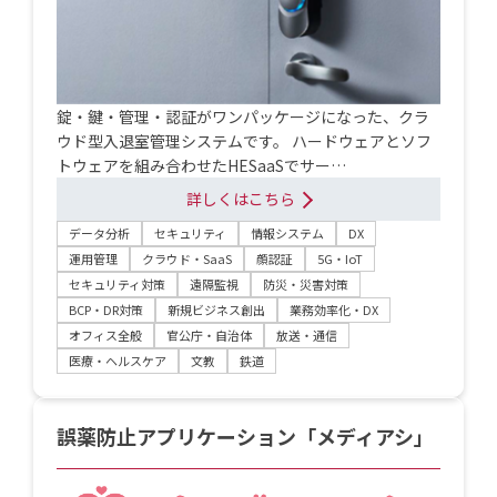
錠‧鍵‧管理‧認証がワンパッケージになった、クラ
ウド型⼊退室管理システムです。 ハードウェアとソフ
トウェアを組み合わせたHESaaSでサー…
詳しくはこちら
データ分析
セキュリティ
情報システム
DX
運用管理
クラウド・SaaS
顔認証
5G・IoT
セキュリティ対策
遠隔監視
防災・災害対策
BCP・DR対策
新規ビジネス創出
業務効率化・DX
オフィス全般
官公庁・自治体
放送・通信
医療・ヘルスケア
文教
鉄道
誤薬防止アプリケーション「メディアシ」