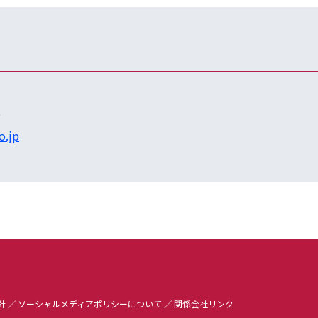
6
o.jp
針
ソーシャルメディアポリシーについて
関係会社リンク