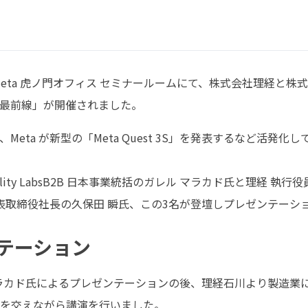
、Meta 虎ノ門オフィス セミナールームにて、株式会社理経と株式会
の最前線」が開催されました。
Meta が新型の「Meta Quest 3S」を発表するなど活
eality LabsB2B 日本事業統括のガレル マラカド氏と理経
 代表取締役社長の久保田 瞬氏、この3名が登壇しプレゼンテー
テーション
 マラカド氏によるプレゼンテーションの後、理経石川より製造業
みを交えながら講演を行いました。