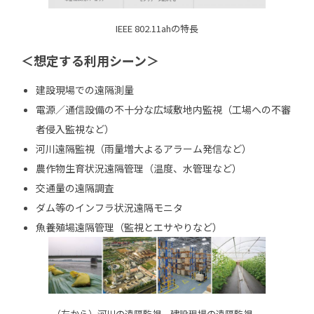
IEEE 802.11ahの特長
＜想定する利用シーン＞
建設現場での遠隔測量
電源／通信設備の不十分な広域敷地内監視（工場への不審
者侵入監視など）
河川遠隔監視（雨量増大よるアラーム発信など）
農作物生育状況遠隔管理（温度、水管理など）
交通量の遠隔調査
ダム等のインフラ状況遠隔モニタ
魚養殖場遠隔管理（監視とエサやりなど）
（左から）河川の遠隔監視、建設現場の遠隔監視、