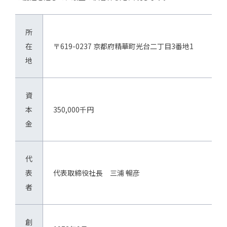
所
在
〒619-0237 京都府精華町光台二丁目3番地1
地
資
本
350,000千円
金
代
表
代表取締役社長 三浦 暢彦
者
創