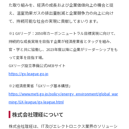
た取り組みを、経済の成長および企業価値向上の機会と捉
え、温室効果ガスの排出量削減と企業競争力の向上に向け
て、持続可能な社会の実現に貢献してまいります。
※1 GXリーグ：2050年カーボンニュートラル目標実現に向けて、
持続的な成長実現を目指す企業が経済産業省とタッグを組み、
官・学と共に協働し、2023年度以降に企業がリーダーシップをも
って変革を目指す場。
GXリーグ設立準備公式WEBサイト
https://gx-league.go.jp
※2 経済産業省「GXリーグ基本構想」
https://www.meti.go.jp/policy/energy_environment/global_war
ming/GX-league/gx-league.html
株式会社理経について
株式会社理経は、IT及びエレクトロニクス業界のソリューシ