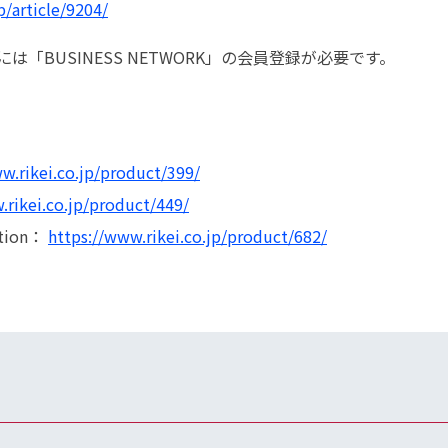
p/article/9204/
「BUSINESS NETWORK」の会員登録が必要です。
w.rikei.co.jp/product/399/
.rikei.co.jp/product/449/
ation：
https://www.rikei.co.jp/product/682/