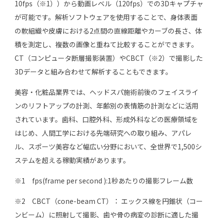
10fps（※1））から動画レベル（120fps）での3Dキャプチャ
が可能です。解析ソフトウェアを使用することで、身体表面
の軟組織や皮膚における2点間の直線距離やカーブの長さ、体
積を測定し、複数の画像と重ねて比較することができます。
CT（コンピュータ断層撮影装置）やCBCT（※2）で撮影した
3Dデータと組み合わせて解析することもできます。
美容・化粧品業界では、ヘッドスパ施術前後のフェイスライ
ンのリフトアップの計測、年齢別の表情筋の計測などに活用
されています。歯科、口腔外科、形成外科などの医療領域を
はじめ、人間工学における先端研究への取り組み、アパレ
ル、スポーツ美容など幅広い分野において、全世界で1,500シ
ステムを超える稼動実績があります。
※1 fps(frame per second ):1秒あたりの撮影フレーム数
※2 CBCT（cone-beam CT）： エックス線を円錐状（コー
ンビーム）に照射して撮影、歯や骨の病変の診断に適した撮