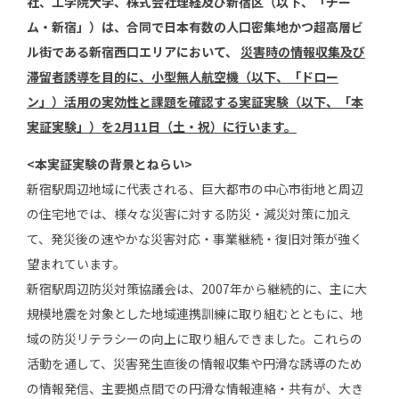
社、工学院大学、株式会社理経及び新宿区（以下、「チー
ム・新宿」）は、合同で日本有数の人口密集地かつ超高層ビ
ル街である新宿西口エリアにおいて、
災害時の情報収集及び
滞留者誘導を目的に、小型無人航空機（以下、「ドロー
ン」）活用の実効性と課題を確認する実証実験（以下、「本
実証実験」）を2月11日（土・祝）に行います。
<本実証実験の背景とねらい>
新宿駅周辺地域に代表される、巨大都市の中心市街地と周辺
の住宅地では、様々な災害に対する防災・減災対策に加え
て、発災後の速やかな災害対応・事業継続・復旧対策が強く
望まれています。
新宿駅周辺防災対策協議会は、2007年から継続的に、主に大
規模地震を対象とした地域連携訓練に取り組むとともに、地
域の防災リテラシーの向上に取り組んできました。これらの
活動を通して、災害発生直後の情報収集や円滑な誘導のため
の情報発信、主要拠点間での円滑な情報連絡・共有が、大き