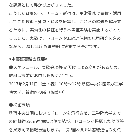
な課題として浮かび上がりました。
こうした背景の下、チーム・新宿は、平常業務で蓄積・活用
してきた技術・知恵・資源を結集し、これらの課題を解決す
るために、実効性の検証を行う本実証実験を実施することと
しました。実験は、ドローンや無線通信網の応用研究を進め
ながら、2017年度も継続的に実施する予定です。
<本実証実験の概要>
●スケジュール、実験会場等 ※天候による変更があるため、
取材は事前にお申し込みください。
2017年2月11日（土・祝）10時～12時 新宿中央公園及び工学
院大学、新宿区役所（調整中）
●検証事項
新宿中央公園においてドローンを飛行させ、工学院大学まで
の距離約550mを無線通信で結び、ドローンが撮影した動画等
を双方向で情報伝達します。（新宿区役所は無線通信の拠点