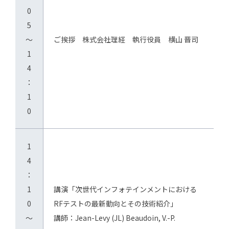
0
5
～
ご挨拶 株式会社理経 執行役員 横山 晋司
1
4
：
1
0
1
4
：
1
講演「次世代インフォテインメントにおける
0
RFテストの最新動向とその技術紹介」
～
講師：Jean-Levy (JL) Beaudoin, V.-P.