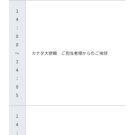
1
4
：
0
0
～
カナダ大使館 ご担当者様からのご挨拶
1
4
：
0
5
1
4
：