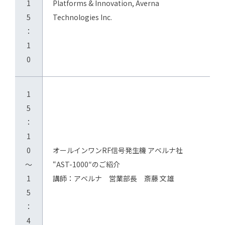
1
Platforms & Innovation, Averna
5
Technologies Inc.
：
1
0
1
5
：
1
0
オールインワンRF信号発生機 アベルナ社
～
“AST-1000″のご紹介
1
講師：アベルナ 営業部長 斎藤 文雄
5
：
4