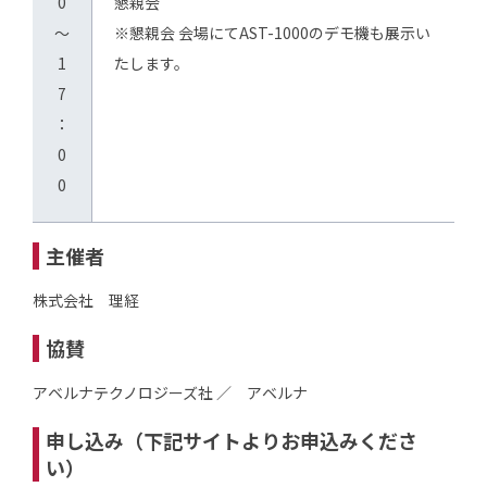
0
懇親会
～
※懇親会 会場にてAST-1000のデモ機も展示い
1
たします。
7
：
0
0
主催者
株式会社 理経
協賛
アベルナテクノロジーズ社 ／ アベルナ
申し込み（下記サイトよりお申込みくださ
い）