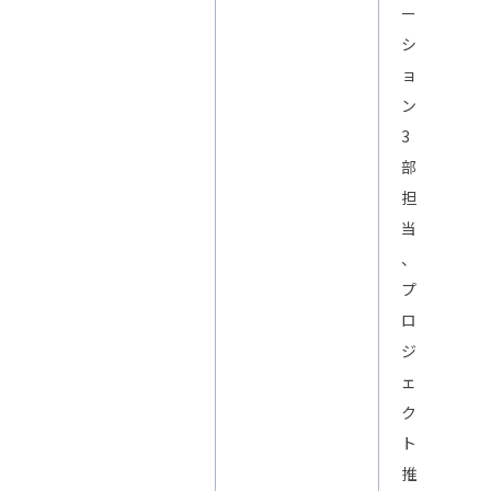
ー
シ
ョ
ン
3
部
担
当
、
プ
ロ
ジ
ェ
ク
ト
推