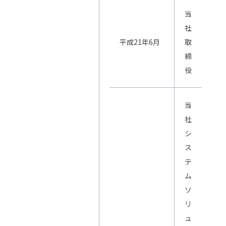
当
社
平成21年6月
取
締
役
当
社
シ
ス
テ
ム
ソ
リ
ュ