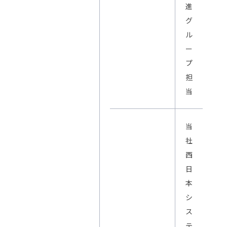
進
グ
ル
ー
プ
担
当
当
社
西
日
本
シ
ス
テ