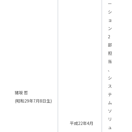
ー
シ
ョ
ン
2
部
担
当
、
シ
ス
猪坂 哲
テ
(昭和29年7月8日生)
ム
ソ
リ
平成22年4月
ュ