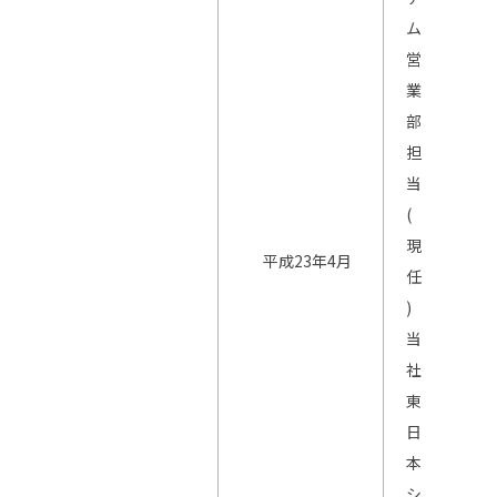
ム
営
業
部
担
当
(
現
平成23年4月
任
)
当
社
東
日
本
シ