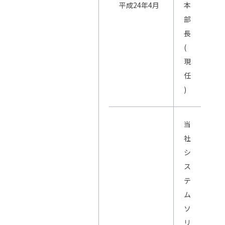
平成24年4月
本
部
長
(
現
任
)
当
社
シ
ス
テ
ム
ソ
リ