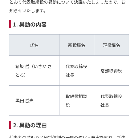
とおり代表取締役の異動について決議いたしましたので、お
知らせいたします。
1. 異動の内容
氏名
新役職名
現役職名
猪坂 哲（いさか さ
代表取締役
常務取締役
とる）
社長
取締役相談
代表取締役
黒田 哲夫
役
社長
2. 異動の理由
代表者の若返りと経営体制の一層の強化・充実を図り、新体