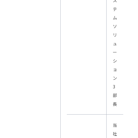
ス
テ
ム
ソ
リ
ュ
ー
シ
ョ
ン
3
部
長
当
社