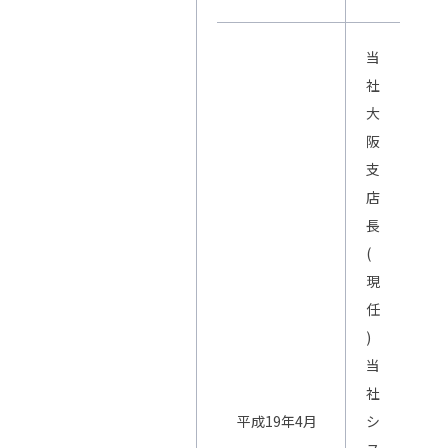
当
社
大
阪
支
店
長
(
現
任
)
当
社
平成19年4月
シ