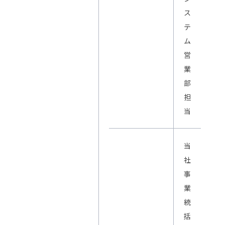
ス
テ
ム
営
業
部
担
当
当
社
事
業
統
括