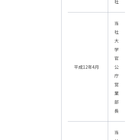
社
当
社
大
学
官
平成12年4月
公
庁
営
業
部
長
当