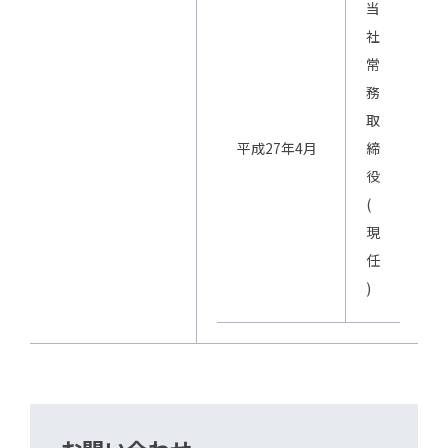
当
社
常
務
取
平成27年4月
締
役
(
現
任
)