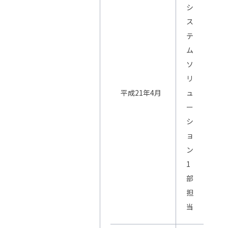
シ
ス
テ
ム
ソ
リ
平成21年4月
ュ
ー
シ
ョ
ン
1
部
担
当