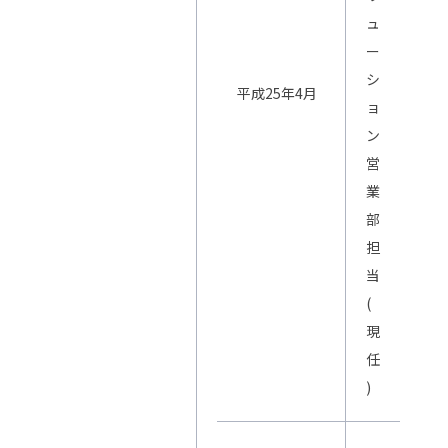
ュ
ー
シ
平成25年4月
ョ
ン
営
業
部
担
当
(
現
任
)