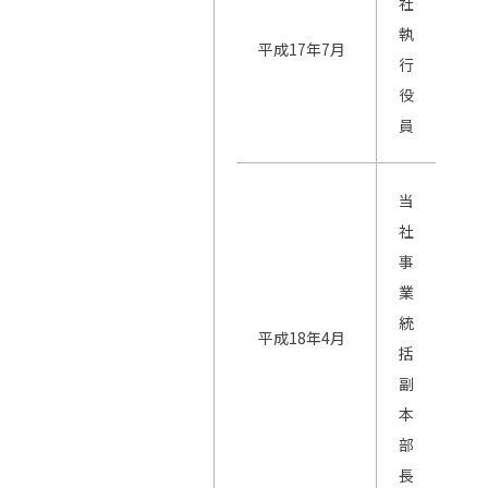
社
執
平成17年7月
行
役
員
当
社
事
業
統
平成18年4月
括
副
本
部
長