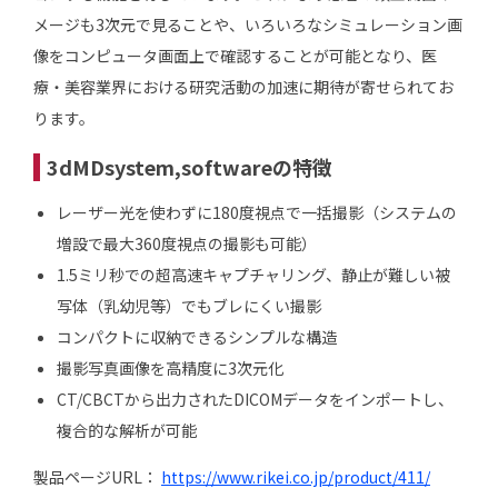
メージも3次元で見ることや、いろいろなシミュレーション画
像をコンピュータ画面上で確認することが可能となり、医
療・美容業界における研究活動の加速に期待が寄せられてお
ります。
3dMDsystem,softwareの特徴
レーザー光を使わずに180度視点で一括撮影（システムの
増設で最大360度視点の撮影も可能）
1.5ミリ秒での超高速キャプチャリング、静止が難しい被
写体（乳幼児等）でもブレにくい撮影
コンパクトに収納できるシンプルな構造
撮影写真画像を高精度に3次元化
CT/CBCTから出力されたDICOMデータをインポートし、
複合的な解析が可能
製品ページURL：
https://www.rikei.co.jp/product/411/