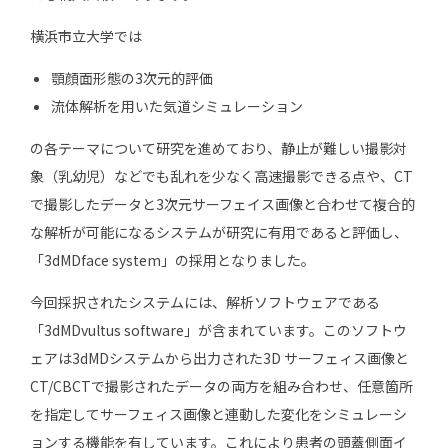
横浜市立大学では
顎顔面形態の3次元的評価
流体解析を用いた気道シミュレーション
の各テーマについて研究を進めており、静止が難しい撮影対
象（乳幼児）などでも乱れを少なく高速撮影できる点や、CT
で撮影したデータと3次元サーフェイス画像と合わせて複合的
な解析が可能になるシステムが研究に有用であると評価し、
「3dMDface system」の採用となりました。
今回採択されたシステムには、解析ソフトウェアである
「3dMDvultus software」が含まれています。このソフトウ
ェアは3dMDシステムから出力された3D サーフェィス画像と
CT/CBCTで撮影されたデータの両方を組み合わせ、任意箇所
を指定してサーフェィス画像と連動した変化をシミュレーシ
ョンする機能を有しています。これにより患者の頭蓋側面イ