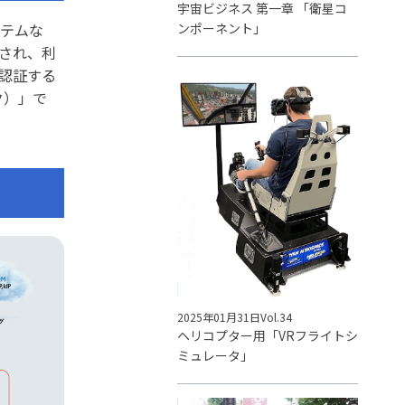
宇宙ビジネス 第一章 「衛星コ
ステムな
ンポーネント」
され、利
認証する
ク）」で
2025年01月31日
Vol.34
ヘリコプター用「VRフライトシ
ミュレータ」