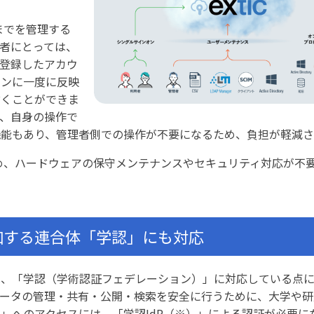
除までを管理する
者にとっては、
登録したアカウ
ョンに一度に反映
省くことができま
、自身の操作で
能もあり、管理者側での操作が不要になるため、負担が軽減さ
のため、ハードウェアの保守メンテナンスやセキュリティ対応が不
加する連合体「学認」にも対応
は、「学認（学術認証フェデレーション）」に対応している点
データの管理・共有・公開・検索を安全に行うために、大学や研
」へのアクセスには、「学認IdP（※）」による認証が必要に