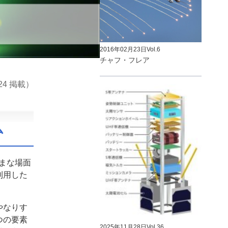
2016年02月23日
Vol.6
チャフ・フレア
.24 掲載）
ム
まな場面
利用した
やなりす
つの要素
2025年11月28日
Vol.36