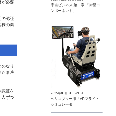
材が必要
宇宙ビジネス 第一章 「衛星コ
ンポーネント」
用の認証
客様の業
どのなり
またま映
体認証を
2025年01月31日
Vol.34
一人ずつ
ヘリコプター用「VRフライト
シミュレータ」