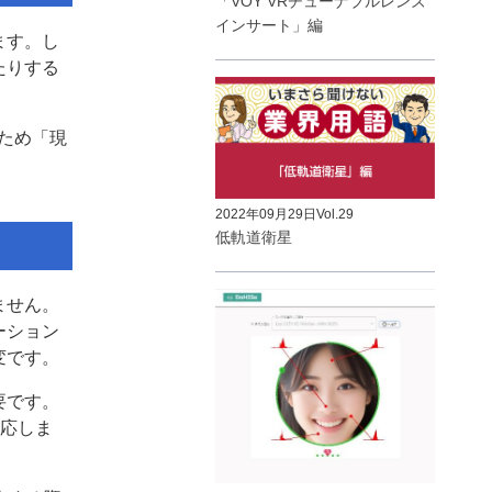
「VOY VRチューナブルレンズ
インサート」編
ます。し
たりする
ため「現
2022年09月29日
Vol.29
低軌道衛星
ません。
ーション
変です。
要です。
対応しま