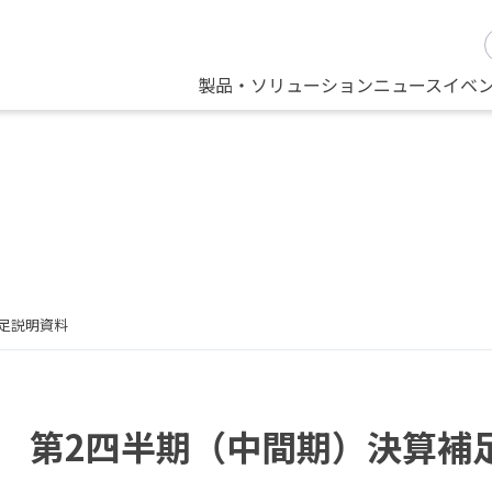
製品・ソリューション
ニュース
イベ
補足説明資料
月期 第2四半期（中間期）決算補