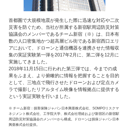
首都圏で大規模地震が発生した際に迅速な対応や二次
災害を防ぐため、当社が所属する新宿駅周辺防災対策
協議会のメンバーであるチーム新宿（※）は、日本有
数の人口密集地かつ超高層ビル街である新宿西口エリ
アにおいて、ドローンと通信機器を連携させた情報収
集の実証実験第一弾を2017年2月に、第二弾を12月に
実施してきました。
2018年11月15日に行われた第三弾では、今までの成
果をふまえ、より俯瞰的に情報を把握することを目的
として、三地点で飛行させたドローンおよび定点カメ
ラで撮影したリアルタイム映像を情報拠点に提供する
という実証実験を行いました。
※ チーム新宿：損害保険ジャパン日本興亜株式会社、SOMPOリスクマ
ネジメント株式会社、工学院大学、株式会社理経および新宿区の新宿駅
周辺防災対策協議会のメンバーから構成。ドローンは損保ジャパン日本
興亜株式会社提供。