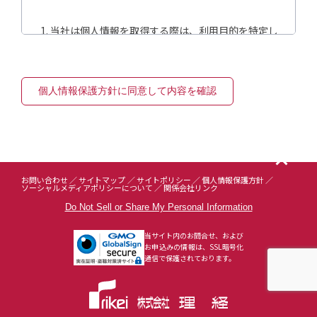
当社は個人情報を取得する際は、利用目的を特定し
て明示または公表し、適法かつ公正な手段で取得し
ます。
当社は明示または公表した利用目的の範囲内で個人
情報を利用します。
当社は法令で許容される場合を除き、第三者に開示
または提示しません。
当社は個人情報の保護に関する法令および、その他
の規範を遵守します。
当社はコンプライアンスプログラムを策定し実施、
お問い合わせ
サイトマップ
サイトポリシー
個人情報保護方針
定期的な改善を行います。
ソーシャルメディアポリシーについて
関係会社リンク
当社は個人情報への不正アクセス、紛失、改ざん、
Do Not Sell or Share My Personal Information
漏洩等に関して、予防処置を講じます。
当社はお客様本人からの個人情報に関する開示、訂
当サイト内のお問合せ、および
正、削除、利用停止の依頼を所定の窓口を設置し合
お申込みの情報は、SSL暗号化
通信で保護されております。
理的な範囲で対応します。