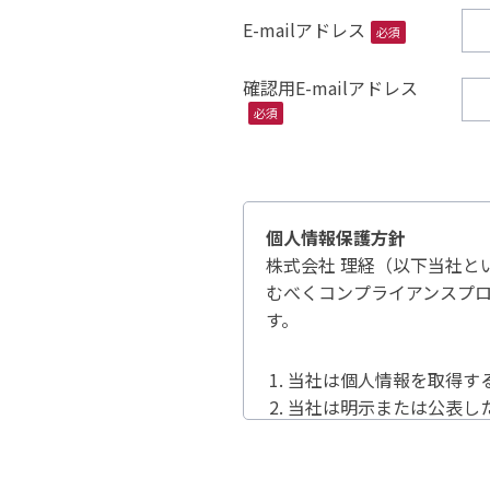
E-mailアドレス
必須
確認用E-mailアドレス
必須
個人情報保護方針
株式会社 理経（以下当社と
むべくコンプライアンスプ
す。
当社は個人情報を取得す
当社は明示または公表し
当社は法令で許容される
当社は個人情報の保護に
当社はコンプライアンス