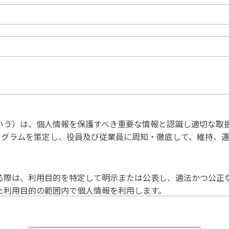
いう）は、個人情報を保護すべき重要な情報と認識し適切な取
ログラムを策定し、役員及び従業員に周知・徹底して、維持、
る際は、利用目的を特定して明示または公表し、適法かつ公正
た利用目的の範囲内で個人情報を利用します。
場合を除き、第三者に開示または提示しません。
関する法令および、その他の規範を遵守します。
プログラムを策定し実施、定期的な改善を行います。