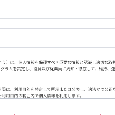
いう）は、個人情報を保護すべき重要な情報と認識し適切な取
ログラムを策定し、役員及び従業員に周知・徹底して、維持、
る際は、利用目的を特定して明示または公表し、適法かつ公正
た利用目的の範囲内で個人情報を利用します。
場合を除き、第三者に開示または提示しません。
関する法令および、その他の規範を遵守します。
プログラムを策定し実施、定期的な改善を行います。