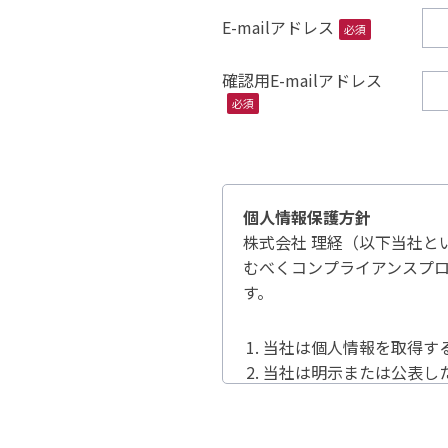
E-mailアドレス
必須
確認用E-mailアドレス
必須
個人情報保護方針
株式会社 理経（以下当社と
むべくコンプライアンスプ
す。
当社は個人情報を取得す
当社は明示または公表し
当社は法令で許容される
当社は個人情報の保護に
当社はコンプライアンス