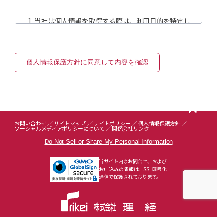
当社は個人情報を取得する際は、利用目的を特定し
て明示または公表し、適法かつ公正な手段で取得し
ます。
当社は明示または公表した利用目的の範囲内で個人
情報を利用します。
当社は法令で許容される場合を除き、第三者に開示
または提示しません。
当社は個人情報の保護に関する法令および、その他
の規範を遵守します。
当社はコンプライアンスプログラムを策定し実施、
お問い合わせ
サイトマップ
サイトポリシー
個人情報保護方針
定期的な改善を行います。
ソーシャルメディアポリシーについて
関係会社リンク
当社は個人情報への不正アクセス、紛失、改ざん、
Do Not Sell or Share My Personal Information
漏洩等に関して、予防処置を講じます。
当社はお客様本人からの個人情報に関する開示、訂
当サイト内のお問合せ、および
正、削除、利用停止の依頼を所定の窓口を設置し合
お申込みの情報は、SSL暗号化
通信で保護されております。
理的な範囲で対応します。