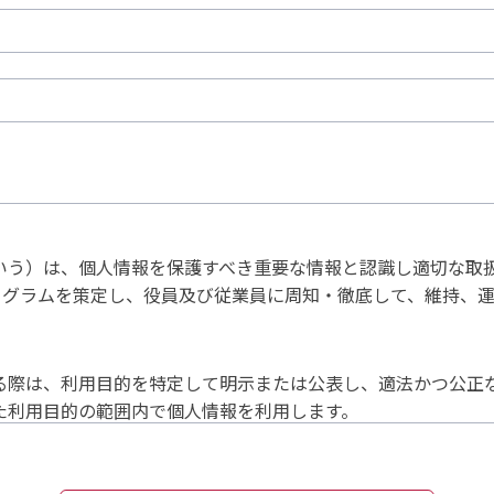
いう）は、個人情報を保護すべき重要な情報と認識し適切な取
ログラムを策定し、役員及び従業員に周知・徹底して、維持、
る際は、利用目的を特定して明示または公表し、適法かつ公正
た利用目的の範囲内で個人情報を利用します。
場合を除き、第三者に開示または提示しません。
関する法令および、その他の規範を遵守します。
プログラムを策定し実施、定期的な改善を行います。