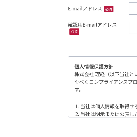
E-mailアドレス
必須
確認用E-mailアドレス
必須
個人情報保護方針
株式会社 理経（以下当社と
むべくコンプライアンスプ
す。
当社は個人情報を取得す
当社は明示または公表し
当社は法令で許容される
当社は個人情報の保護に
当社はコンプライアンス