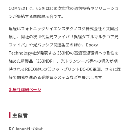
COMNEXTは、6Gをはじめ次世代の通信技術やソリューショ
ンが集結する国際展示会です。
理経はフォトニックサイエンステクノロジ株式会社と共同出
展し、同社の次世代型光ファイバ「異径ダブルマルチコア光
ファイバ」や光パッシブ関連製品のほか、Epoxy
Technology社が発表する 353NDの高温高湿環境への耐性を
強めた新製品「353NDP」、光トランシーバ等への導入が期
待されるRECOM社の低フットプリントDC-DC電源、さらに理
経で開発を進める光給電システムなどを展示します。
出展社詳細ページ
主催者
RX Japan株式会社