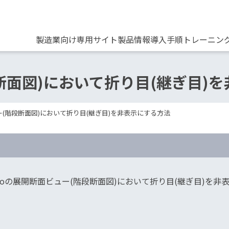
製造業向け専用サイト
製品情報
導入手順
トレーニン
段断面図)において折り目(継ぎ目)
ー(階段断面図)において折り目(継ぎ目)を非表示にする方法
reoの展開断面ビュー(階段断面図)において折り目(継ぎ目)を非