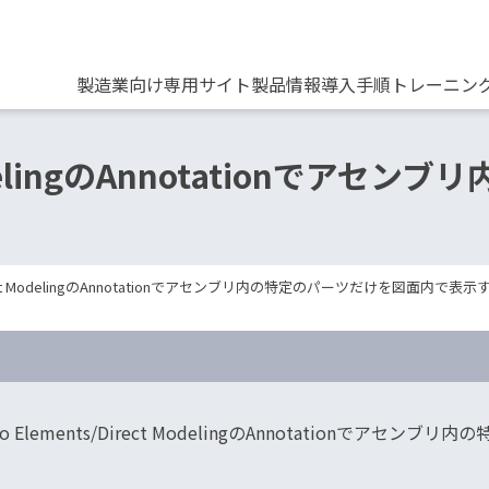
製造業向け専用サイト
製品情報
導入手順
トレーニン
t ModelingのAnnotationでア
/Direct ModelingのAnnotationでアセンブリ内の特定のパーツだけを図面内で表
eo Elements/Direct ModelingのAnnotationで